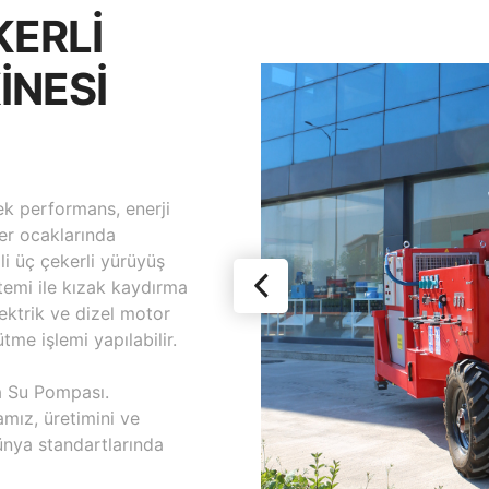
KERLİ
İNESİ
k performans, enerji
er ocaklarında
li üç çekerli yürüyüş
emi ile kızak kaydırma
ektrik ve dizel motor
me işlemi yapılabilir.
ya Su Pompası.
ız, üretimini ve
ünya standartlarında