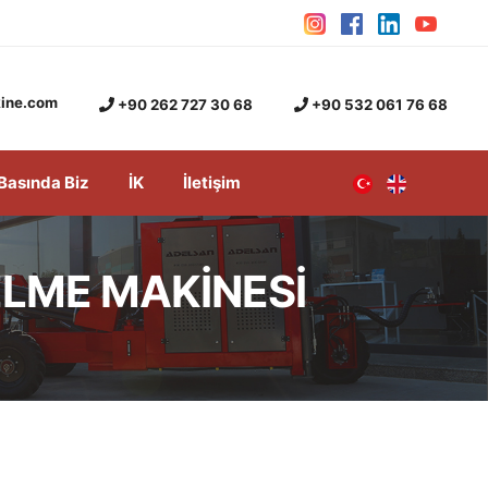
ine.com
+90 262 727 30 68
+90 532 061 76 68
Basında Biz
İK
İletişim
ELME MAKİNESİ